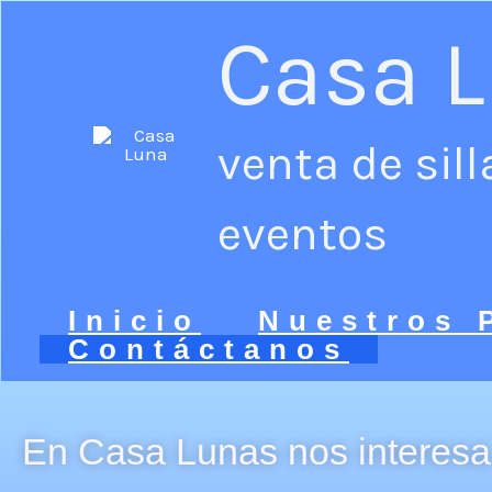
Home
-
Contáctanos
Ir
Casa 
al
contenido
venta de sil
eventos
Inicio
Nuestros 
Contáctanos
En Casa Lunas nos interesa