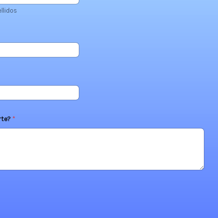
llidos
rte?
*