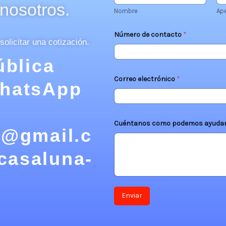
nosotros.
n
Nombre
Ape
t
a
c
Número de contacto
*
t
olicitar una cotización.
o
ública
Correo electrónico
*
WhatsApp
Cuéntanos como podemos ayuda
s@gmail.c
casaluna-
Enviar