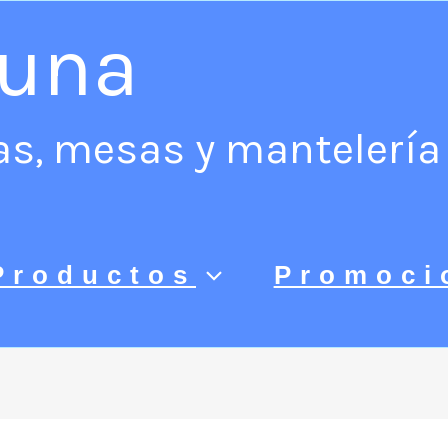
Luna
las, mesas y mantelería 
Productos
Promoci